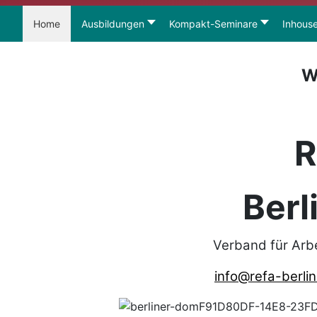
Home
Ausbildungen
Kompakt-Seminare
Inhous
W
R
Berl
Verband für Arb
info@refa-berlin