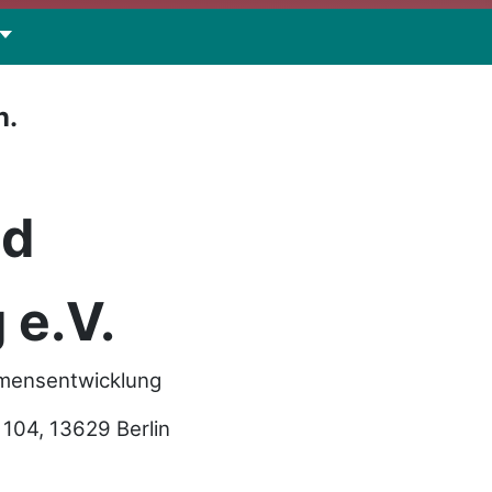
n.
nd
 e.V.
hmensentwicklung
04, 13629 Berlin