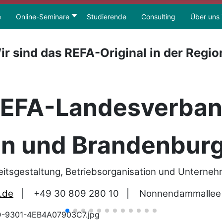
e
Online-Seminare
Studierende
Consulting
Über uns
ir sind das REFA-Original in der Regio
EFA-Landesverba
in und Brandenburg
eitsgestaltung, Betriebsorganisation und Unterne
.de
|
+49 30 809 280 10
|
Nonnendammallee 1