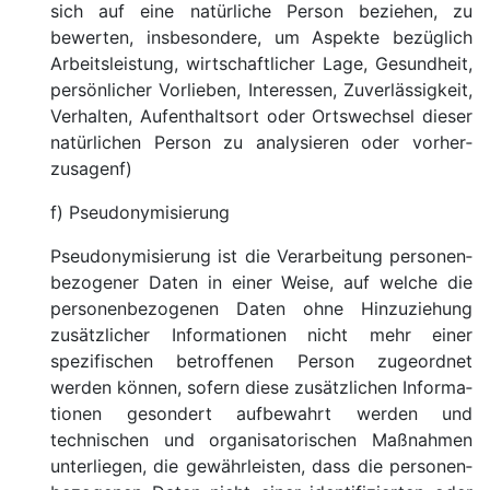
sich auf eine natürliche Person beziehen, zu
bewerten, insbesondere, um Aspekte bezüglich
Arbeits­leistung, wirt­schaft­licher Lage, Gesundheit,
persön­licher Vorlieben, Interessen, Zuver­lässigkeit,
Verhalten, Aufenthalt­sort oder Orts­wechsel dieser
natür­lichen Person zu analy­sieren oder vorher­
zusagenf)
f) Pseudonymisierung
Pseudonymisierung ist die Verarbei­tung personen­
bezogener Daten in einer Weise, auf welche die
personen­bezogenen Daten ohne Hinzu­ziehung
zusätz­licher Infor­mationen nicht mehr einer
spezifi­schen betroffenen Person zugeordnet
werden können, sofern diese zusätz­lichen Informa­
tionen gesondert aufbe­wahrt werden und
technischen und organisa­torischen Maßnahmen
unter­liegen, die gewähr­leisten, dass die personen­