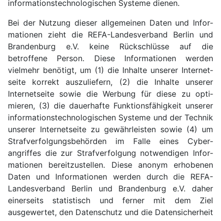
infor­mations­techno­logischen Systeme dienen.
Bei der Nutzung dieser allge­meinen Daten und In­for­
ma­tio­nen zieht die REFA-Landes­verband Berlin und
Branden­burg e.V. keine Rück­schlüsse auf die
betroffene Person. Diese In­for­ma­tio­nen werden
vielmehr benötigt, um (1) die Inhalte unserer Internet­
seite korrekt auszuliefern, (2) die Inhalte unserer
Internet­seite sowie die Werbung für diese zu opti­
mieren, (3) die dauerhafte Funktions­fähigkeit unserer
infor­mations­techno­logischen Systeme und der Technik
unserer Internet­seite zu gewähr­leisten sowie (4) um
Straf­verfolgungs­behörden im Falle eines Cyber­
angriffes die zur Straf­verfolgung not­wendigen In­for­
ma­tio­nen bereit­zu­stellen. Diese anonym erhobenen
Daten und In­for­ma­tio­nen werden durch die REFA-
Landes­verband Berlin und Branden­burg e.V. daher
einer­seits statistisch und ferner mit dem Ziel
ausgewertet, den Daten­schutz und die Daten­sicherheit