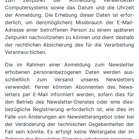
zum Zeit­punkt der Anmel­dung verwendeten
Computer­systems sowie das Datum und die Uhrzeit
der Anmeldung. Die Erhebung dieser Daten ist erfor­
derlich, um den(möglichen) Missbrauch der E-Mail-
Adresse einer betroffenen Person zu einem späteren
Zeit­punkt nach­voll­ziehen zu können und dient deshalb
der recht­lichen Absicherung des für die Verarbei­tung
Verant­wortlichen.
Die im Rahmen einer Anmeldung zum News­letter
erhobenen personen­bezogenen Daten werden aus­
schließ­lich zum Versand unseres News­letters
verwendet. Ferner könnten Abonnenten des News­
letters per E-Mail infor­miert werden, sofern dies für
den Betrieb des News­letter-Dienstes oder eine dies­
bezüg­liche Re­gistrie­rung erforder­lich ist, wie dies im
Falle von Ände­rungen am News­letterangebot oder bei
der Verän­derung der technischen Gegeben­heiten der
Fall sein könnte. Es erfolgt keine Weiter­gabe der im