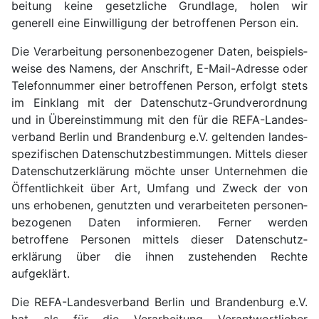
beitung keine gesetz­liche Grund­lage, holen wir
generell eine Ein­willi­gung der betroffenen Person ein.
Die Verar­beitung personen­bezogener Daten, beispiels­
weise des Namens, der Anschrift, E-Mail-Adresse oder
Telefon­nummer einer betroffenen Person, erfolgt stets
im Einklang mit der Daten­schutz-Grundverordnung
und in Über­ein­stimmung mit den für die REFA-Landes­
verband Berlin und Branden­burg e.V. geltenden landes­
spezifischen Daten­schutz­bestimmungen. Mittels dieser
Daten­schutz­erklärung möchte unser Unter­nehmen die
Öffent­lichkeit über Art, Umfang und Zweck der von
uns erhobenen, genutzten und verar­beiteten personen­
bezogenen Daten infor­mieren. Ferner werden
betroffene Personen mittels dieser Daten­schutz­
erklärung über die ihnen zuste­henden Rechte
aufgeklärt.
Die REFA-Landes­verband Berlin und Branden­burg e.V.