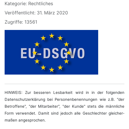
Kategorie:
Rechtliches
Veröffentlicht: 31. März 2020
Zugriffe: 13561
HINWEIS: Zur besseren Les­barkeit wird in in der fol­genden
Daten­schutz­erklärung bei Personen­benen­nungen wie z.B. "der
Betroffene", "der Mitar­beiter", "der Kunde" stets die männ­liche
Form ver­wendet. Damit sind je­doch alle Ge­schlech­ter glei­cher­
maßen ange­sprochen.