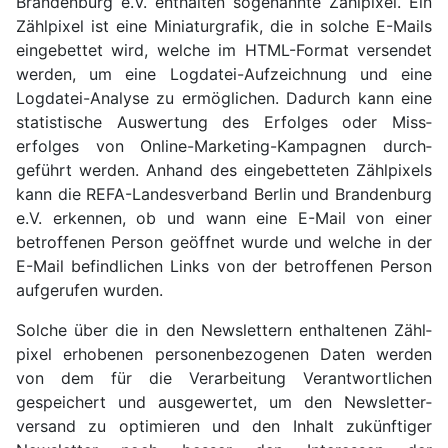
Branden­burg e.V. ent­halten soge­nannte Zählpixel. Ein
Zählpixel ist eine Miniatur­grafik, die in solche E-Mails
eingebettet wird, welche im HTML-Format versendet
werden, um eine Logdatei-Aufzeich­nung und eine
Logdatei-Analyse zu ermög­li­chen. Dadurch kann eine
sta­tistische Aus­wertung des Erfolges oder Miss­
erfolges von Online-Marketing-Kampagnen durch­
geführt werden. Anhand des eingebetteten Zählpixels
kann die REFA-Landes­verband Berlin und Branden­burg
e.V. erkennen, ob und wann eine E-Mail von einer
betroffenen Person geöffnet wurde und welche in der
E-Mail befindlichen Links von der betroffenen Person
aufgerufen wurden.
Solche über die in den News­lettern enthaltenen Zähl­
pixel erhobenen personen­bezogenen Daten werden
von dem für die Verarbei­tung Verant­wortlichen
gespeichert und ausgewertet, um den News­letter­
versand zu optimieren und den Inhalt zukünftiger