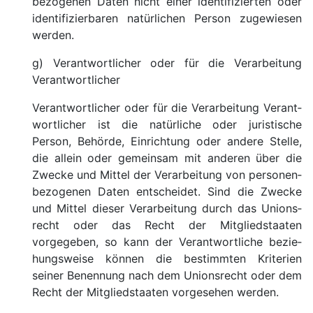
bezogenen Daten nicht einer identifi­zierten oder
identi­fizierbaren natür­lichen Person zuge­wiesen
werden.
g) Verant­wortlicher oder für die Verarbei­tung
Verant­wortlicher
Verant­wortlicher oder für die Verarbei­tung Verant­
wortlicher ist die natür­liche oder juristi­sche
Person, Behörde, Ein­richtung oder andere Stelle,
die allein oder gemeinsam mit anderen über die
Zwecke und Mittel der Verarbei­tung von personen­
bezogenen Daten ent­scheidet. Sind die Zwecke
und Mittel dieser Verarbei­tung durch das Unions­
recht oder das Recht der Mitglied­staaten
vorgegeben, so kann der Verant­wortliche bezie­
hungs­weise können die be­stimmten Krite­rien
seiner Benen­nung nach dem Unions­recht oder dem
Recht der Mitglied­staaten vorge­sehen werden.