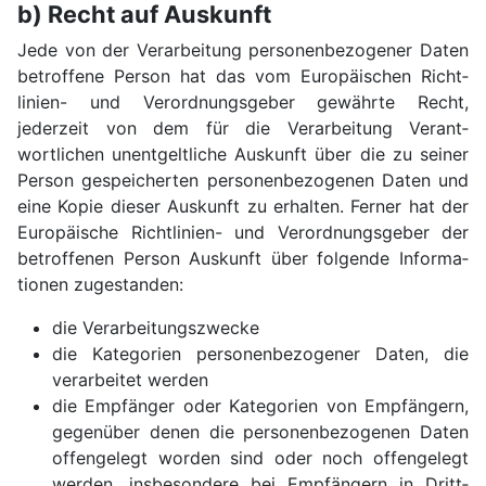
b) Recht auf Auskunft
Jede von der Verarbei­tung personen­bezogener Daten
betroffene Person hat das vom Euro­päischen Richt­
linien- und Verordnungs­geber gewährte Recht,
jederzeit von dem für die Verarbei­tung Verant­
wortlichen un­ent­gelt­liche Auskunft über die zu seiner
Person gespeicherten personen­bezogenen Daten und
eine Kopie dieser Auskunft zu erhalten. Ferner hat der
Euro­päische Richt­linien- und Verordnungs­geber der
betroffenen Person Auskunft über folgende In­for­ma­
tio­nen zuge­standen:
die Verarbei­tungszwecke
die Kategorien personen­bezogener Daten, die
verar­beitet werden
die Empfänger oder Kategorien von Empfängern,
gegenüber denen die personen­bezogenen Daten
offen­gelegt worden sind oder noch offen­gelegt
werden, insbe­sondere bei Empfängern in Dritt­