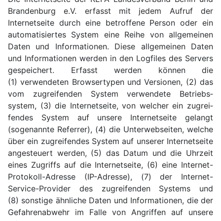
Branden­burg e.V. erfasst mit jedem Aufruf der
Internet­seite durch eine betroffene Person oder ein
auto­mati­siertes System eine Reihe von all­gemei­nen
Daten und In­for­ma­tio­nen. Diese all­gemei­nen Daten
und In­for­ma­tio­nen werden in den Logfiles des Servers
gespeichert. Erfasst werden können die
(1) verwendeten Browser­typen und Versionen, (2) das
vom zugrei­fenden System verwendete Betriebs­
system, (3) die Internet­seite, von welcher ein zugrei­
fendes System auf unsere Internet­seite gelangt
(sogenannte Referrer), (4) die Unter­webseiten, welche
über ein zugrei­fendes System auf unserer Internet­seite
ange­steuert werden, (5) das Datum und die Uhrzeit
eines Zugriffs auf die Internet­seite, (6) eine Internet-
Protokoll-Adresse (IP-Adresse), (7) der Internet-
Service-Provider des zugrei­fenden Systems und
(8) sonstige ähnliche Daten und In­for­ma­tio­nen, die der
Gefahren­abwehr im Falle von Angriffen auf unsere