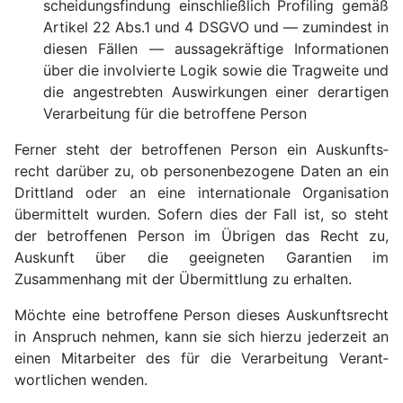
scheidungs­findung ein­schließ­lich Profiling gemäß
Artikel 22 Abs.1 und 4 DSGVO und — zumindest in
diesen Fällen — aussage­kräftige In­for­ma­tio­nen
über die invol­vierte Logik sowie die Trag­weite und
die ange­strebten Auswir­kungen einer derar­tigen
Verarbei­tung für die betroffene Person
Ferner steht der betroffenen Person ein Auskunfts­
recht darüber zu, ob personen­bezogene Daten an ein
Dritt­land oder an eine intern­ationale Organi­sation
über­mittelt wurden. Sofern dies der Fall ist, so steht
der betroffenen Person im Übrigen das Recht zu,
Auskunft über die geeigneten Garantien im
Zusammen­hang mit der Über­mittlung zu erhalten.
Möchte eine betroffene Person dieses Auskunfts­recht
in Anspruch nehmen, kann sie sich hierzu jeder­zeit an
einen Mitar­beiter des für die Verarbei­tung Verant­
wortlichen wenden.