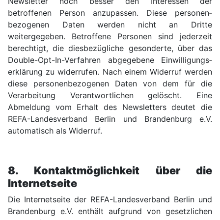
News­letter noch besser den Interessen der
betroffenen Person anzupassen. Diese personen­
bezogenen Daten werden nicht an Dritte
weitergegeben. Betroffene Personen sind jederzeit
berechtigt, die dies­bezügliche gesonderte, über das
Double-Opt-In-Verfahren abgegebene Ein­willi­gungs­
erklärung zu widerrufen. Nach einem Wider­ruf werden
diese personen­bezogenen Daten von dem für die
Verarbei­tung Verant­wortlichen gelöscht. Eine
Abmeldung vom Erhalt des News­letters deutet die
REFA-Landes­verband Berlin und Branden­burg e.V.
automatisch als Wider­ruf.
8. Kontakt­möglichkeit über die
Internet­seite
Die Internet­seite der REFA-Landes­verband Berlin und
Branden­burg e.V. enthält aufgrund von gesetz­lichen