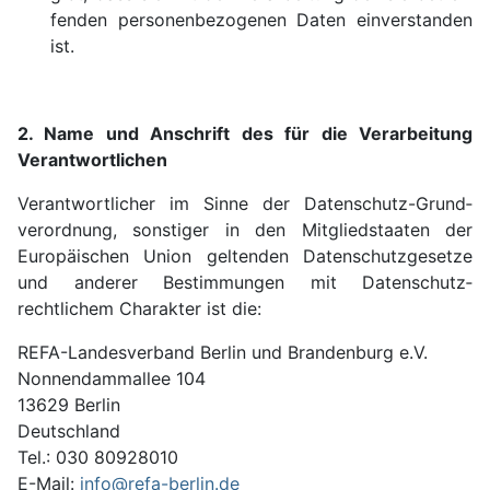
fenden personen­bezogenen Daten ein­ver­stan­den
ist.
2. Name und Anschrift des für die Ver­arbei­tung
Verantwortlichen
Verant­wortlicher im Sinne der Daten­schutz-Grund­
verord­nung, sonstiger in den Mitglied­staaten der
Europä­ischen Union geltenden Daten­schutz­gesetze
und anderer Bestimmun­gen mit Daten­schutz­
rechtlichem Charakter ist die:
REFA-Landes­verband Berlin und Branden­burg e.V.
Nonnendammallee 104
13629 Berlin
Deutschland
Tel.: 030 80928010
E-Mail:
info@refa-berlin.de