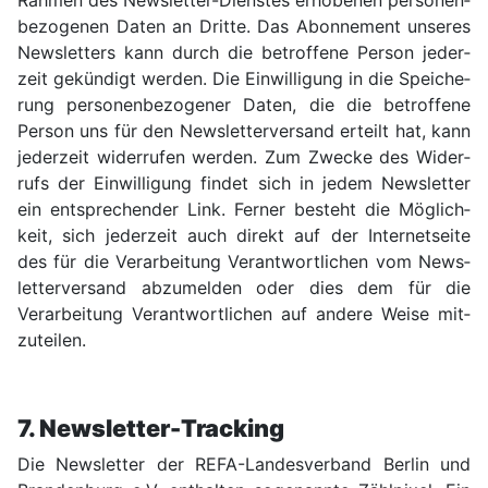
Rahmen des News­letter-Dienstes erhobenen personen­
bezogenen Daten an Dritte. Das Abonnement unseres
News­letters kann durch die betroffene Person jeder­
zeit gekün­digt werden. Die Ein­willi­gung in die Speiche­
rung personen­bezogener Daten, die die betroffene
Person uns für den News­letter­versand erteilt hat, kann
jeder­zeit wider­rufen werden. Zum Zwecke des Wider­
rufs der Ein­willi­gung findet sich in jedem News­letter
ein entspre­chender Link. Ferner besteht die Mög­lich­
keit, sich jeder­zeit auch direkt auf der Internet­seite
des für die Verarbei­tung Verant­wortlichen vom News­
letter­versand abzumelden oder dies dem für die
Verarbei­tung Verant­wortlichen auf andere Weise mit­
zuteilen.
7. News­letter-Tracking
Die News­letter der REFA-Landes­verband Berlin und