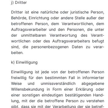
j) Dritter
Dritter ist eine natürliche oder juristi­sche Person,
Behörde, Ein­rich­tung oder andere Stelle außer der
betrof­fenen Person, dem Verant­wortlichen, dem
Auf­trags­verar­beiter und den Personen, die unter
der un­mittel­baren Verant­wortung des Verant­
wortlichen oder des Auf­trags­verar­beiters befugt
sind, die personen­bezogenen Daten zu verar­
beiten.
k) Ein­willi­gung
Ein­willi­gung ist jede von der betroffenen Person
freiwillig für den bestimmten Fall in infor­mierter
Weise und un­miss­verständ­lich abgegebene
Willens­bekundung in Form einer Erklä­rung oder
einer sonstigen eindeu­tigen bestäti­genden Hand­
lung, mit der die betroffene Person zu ver­stehen
gibt, dass sie mit der Verarbei­tung der sie betref­