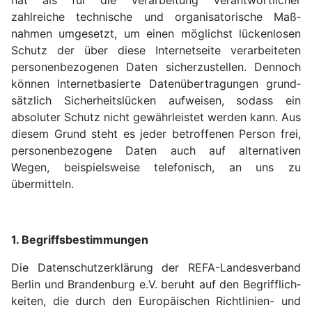
hat als für die Verar­beitung Verant­wortlicher
zahlreiche technische und organi­sa­torische Maß­
nahmen umgesetzt, um einen möglichst lücken­losen
Schutz der über diese Internet­seite verarbeiteten
personen­bezogenen Daten sicherzustellen. Dennoch
können Internet­basierte Daten­über­tragungen grund­
sätzlich Sicherheits­lücken aufweisen, sodass ein
absoluter Schutz nicht gewähr­leistet werden kann. Aus
diesem Grund steht es jeder betroffenen Person frei,
personen­bezogene Daten auch auf alter­nativen
Wegen, bei­spiels­weise tele­fonisch, an uns zu
übermitteln.
1. Begriffsbestimmungen
Die Daten­schutz­erklärung der REFA-Landes­verband
Berlin und Branden­burg e.V. beruht auf den Begriff­lich­
keiten, die durch den Europä­ischen Richtlinien- und