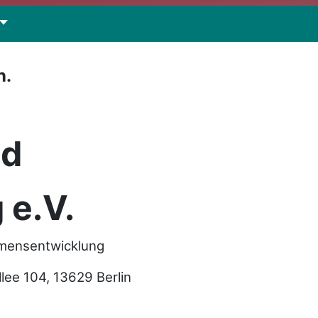
n.
nd
 e.V.
hmensentwicklung
e 104, 13629 Berlin