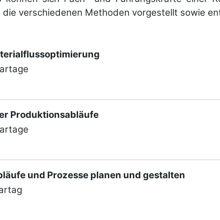
 verschie­denen Metho­den vor­ge­stellt sowie ent­s
terialflussoptimierung
nartage
er Produktionsabläufe
nartage
bläufe und Prozesse planen und gestalten
artag