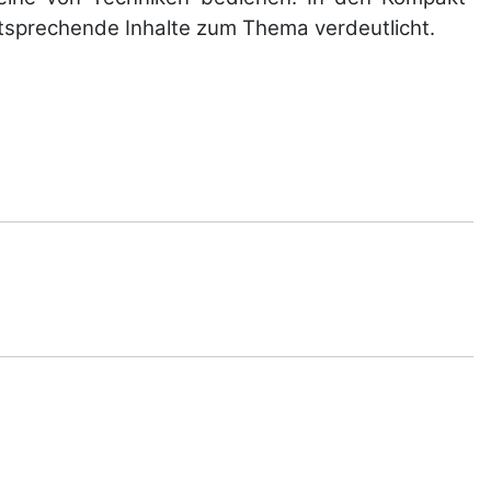
pre­chende In­halte zum Thema ver­deut­licht.