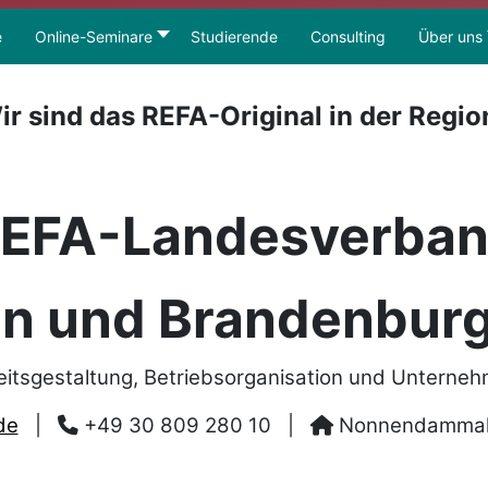
e
Online-Seminare
Studierende
Consulting
Über uns
ir sind das REFA-Original in der Regio
EFA-Landesverba
in und Brandenburg
eitsgestaltung, Betriebsorganisation und Unterne
de
|
+49 30 809 280 10
|
Nonnendammalle