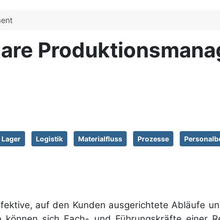
ent
are Produktionsman
Lager
Logistik
Materialfluss
Prozesse
Personalb
ffek­tive, auf den Kunden ausge­richtete Ab­läufe
. So kön­nen sich Fach- und Führungs­kräfte einer