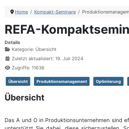
Home
Kompakt-Seminare
Produktionsmanagem
REFA-Kompaktsemin
Details
Kategorie:
Übersicht
Zuletzt aktualisiert: 19. Juli 2024
Zugriffe: 11636
Übersicht
Produktionsmanagement
Optimierung
Übersicht
Das A und O in Pro­duk­tions­unter­nehmen sind e
unter­stützt Sie dabei, diese sicher­zu­stellen