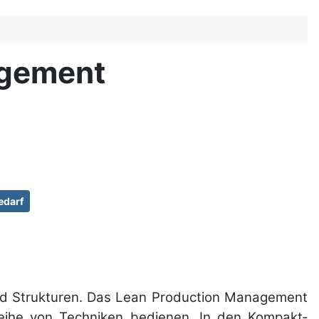
agement
edarf
 und Struk­turen. Das Lean Production Manage­ment
 Reihe von Tech­niken bedie­nen. In den Kompakt­