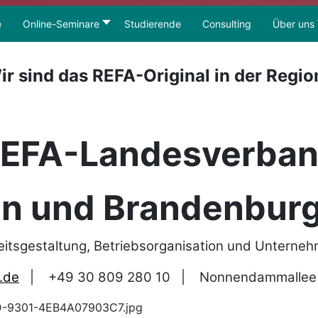
e
Online-Seminare
Studierende
Consulting
Über uns
ir sind das REFA-Original in der Regio
EFA-Landesverba
in und Brandenburg
eitsgestaltung, Betriebsorganisation und Unterne
.de
|
+49 30 809 280 10
|
Nonnendammallee 1