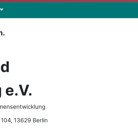
n.
nd
 e.V.
hmensentwicklung
04, 13629 Berlin