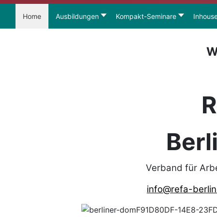
Home
Ausbildungen
Kompakt-Seminare
Inhous
W
R
Berl
Verband für Arb
info@refa-berlin