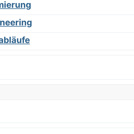
imierung
ineering
abläufe