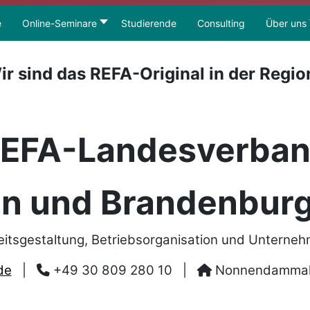
e
Online-Seminare
Studierende
Consulting
Über uns
ir sind das REFA-Original in der Regio
EFA-Landesverba
in und Brandenburg
eitsgestaltung, Betriebsorganisation und Unterne
de
|
+49 30 809 280 10
|
Nonnendammalle