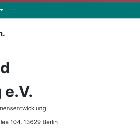
n.
nd
 e.V.
hmensentwicklung
e 104, 13629 Berlin