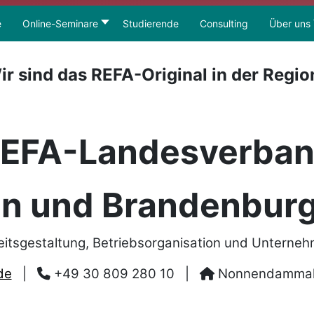
e
Online-Seminare
Studierende
Consulting
Über uns
ir sind das REFA-Original in der Regio
EFA-Landesverba
in und Brandenburg
eitsgestaltung, Betriebsorganisation und Unterne
de
|
+49 30 809 280 10
|
Nonnendammalle