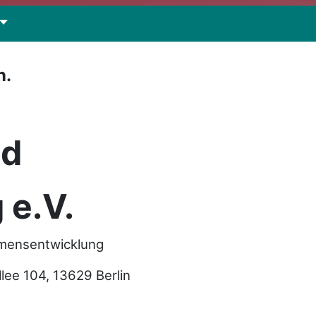
n.
nd
 e.V.
hmensentwicklung
e 104, 13629 Berlin