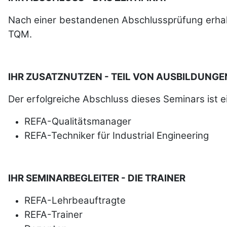
Nach einer be­stan­de­nen Ab­schluss­prü­fung er­ha
TQM.
IHR ZUSATZNUTZEN - TEIL VON AUSBILDUNGE
Der erfolgreiche Abschluss dieses Seminars ist e
REFA
-Qualitätsmanager
REFA
-Techniker für Industrial Engineering
IHR SEMINARBEGLEITER - DIE TRAINER
REFA
-Lehrbeauftragte
REFA
-Trainer