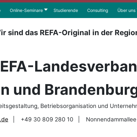
e
Online-Seminare
Studierende
Consulting
Über uns
ir sind das REFA-Original in der Regio
EFA-Landesverba
in und Brandenburg
eitsgestaltung, Betriebsorganisation und Unterne
.de
|
+49 30 809 280 10
|
Nonnendammallee 1