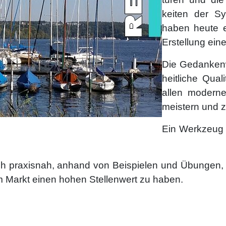
keiten der S
haben heute ei
Er­stel­lung ein
Die Gedanken­w
heit­liche Qua­li
allen moder­n
meistern und z
Ein Werkzeug f
sich pra­xis­nah, an­hand von Bei­spielen und Übun­gen
em Markt einen hohen Stel­len­wert zu haben.