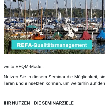
weite EFQM-Modell.
Nutzen Sie in die­sem Se­mi­nar die Mög­lich­keit, 
lie­ren und ein­setz­en können, um wei­ter­hin auf d
IHR NUTZEN - DIE SEMINARZIELE