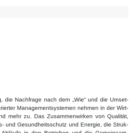
, die Nachfrage nach dem „Wie“ und die Um­set­
rier­ter Ma­na­ge­ment­systemen neh­men in der Wirt­
d mehr zu. Das Zu­sam­men­wir­ken von Quali­tät,
s- und Gesund­heits­schutz und Ener­gie, die Struk­
 Ab­läufe in den Be­trie­ben und die Gemein­sam­