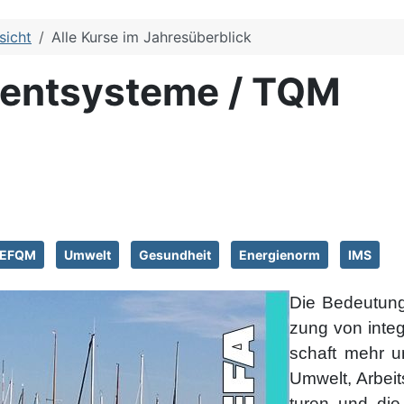
sicht
Alle Kurse im Jahresüberblick
mentsysteme / TQM
EFQM
Umwelt
Gesundheit
Energienorm
IMS
Die Bedeutung
zung von inte­g
schaft mehr un
Umwelt, Arbeit
turen und die