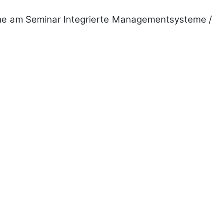
ahme am Se­mi­nar Inte­grierte Mana­gement­systeme /