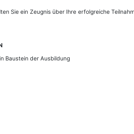
l­ten Sie ein Zeug­nis über Ihre er­folg­reiche Teil­n
N
in Baustein der Ausbildung