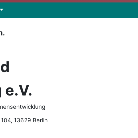
n.
nd
 e.V.
hmensentwicklung
04, 13629 Berlin