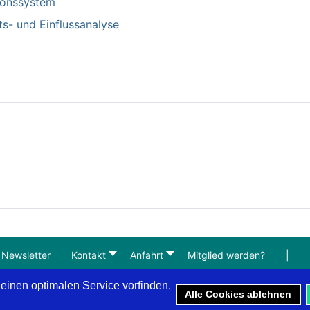
tionssystem
ts- und Einflussanalyse
Newsletter
Kontakt
Anfahrt
Mitglied werden?
|
 einen optimalen Service vorfinden.
Alle Cookies ablehnen
(C) 2023-2026 REFA-Landesverband Berlin und Brandenburg e.V.