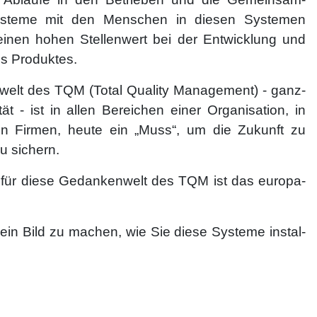
ysteme mit den Men­schen in diesen Systemen
nen hohen Stel­le­nwert bei der Ent­wickl­ung und
es Pro­duk­tes.
elt des TQM (To­tal Qua­li­ty Ma­na­ge­ment) - ganz­
­tät - ist in al­len Be­rei­chen einer Or­ga­ni­sa­tion, in
en Fir­men, heute ein „Muss“, um die Zu­kunft zu
u sichern.
ür diese Ge­dan­ken­welt des TQM ist das europa­
, ein Bild zu machen, wie Sie diese Systeme in­stal­