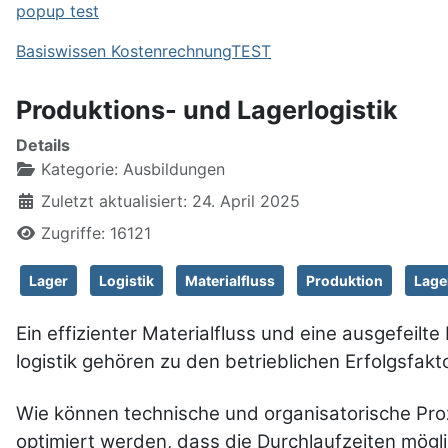
popup test
Basiswissen KostenrechnungTEST
Produktions- und Lagerlogistik
Details
Kategorie:
Ausbildungen
Zuletzt aktualisiert: 24. April 2025
Zugriffe: 16121
Lager
Logistik
Materialfluss
Produktion
Lage
Ein effizienter Material­fluss und eine aus­ge­feilte
logis­tik gehören zu den betrieb­lichen Erfolgs­fak­t
Wie können technische und orga­nisa­to­rische Pro
op­ti­miert werden, dass die Durch­lauf­zeiten mögl